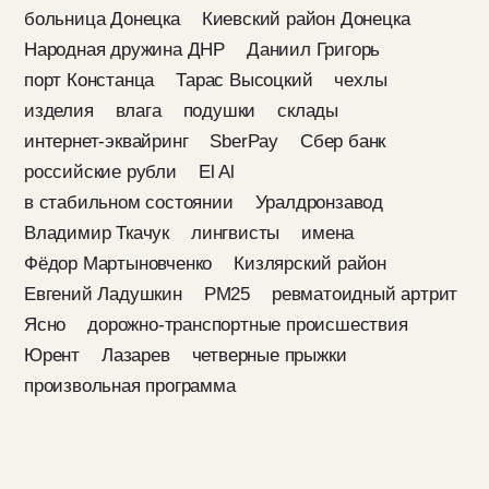
больница Донецка
Киевский район Донецка
Народная дружина ДНР
Даниил Григорь
порт Констанца
Тарас Высоцкий
чехлы
изделия
влага
подушки
склады
интернет-эквайринг
SberPay
Сбер банк
российские рубли
El Al
в стабильном состоянии
Уралдронзавод
Владимир Ткачук
лингвисты
имена
Фёдор Мартыновченко
Кизлярский район
Евгений Ладушкин
PM25
ревматоидный артрит
Ясно
дорожно-транспортные происшествия
Юрент
Лазарев
четверные прыжки
произвольная программа