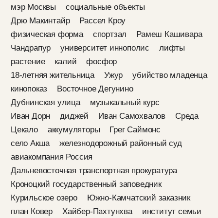
мэр Москвы
социальные объекты
Дрю Макинтайр
Рассел Кроу
физическая форма
спортзал
Рамеш Кашивара
Чандрапур
университет иннополис
лифты
растение
калий
фосфор
18-летняя жительница
Ужур
убийство младенца
кинопоказ
Восточное Дегунино
Дубнинская улица
музыкальный курс
Иван Дорн
диджей
Иван Самохвалов
Среда
Цекало
аккумуляторы
Грег Саймонс
село Акша
железнодорожный районный суд
авиакомпания Россия
Дальневосточная транспортная прокуратура
Кроноцкий государственный заповедник
Курильское озеро
Южно-Камчатский заказник
план Ковер
Хайбер-Пахтунхва
институт семьи