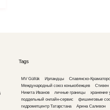
Tags
MV Güllük
Ирландцы
Славянско-Краматорс
Международный союз конькобежцев
Стивен
Никита Иванов
личные границы
хранение 
й
поддельный онлайн-сервис
фишинговые со
гидрометцентр Татарстана
Арина Саливон