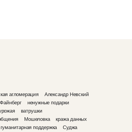
кая агломерация
Александр Невский
 Файнберг
ненужные подарки
урожая
ватрушки
общения
Мошеловка
кража данных
гуманитарная поддержка
Суджа