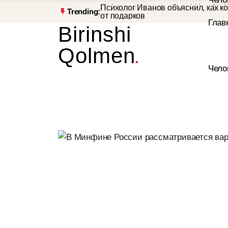
в причастности РФ к инциденту с
Психолог Иванов объяснил, как ко
Trending:
от подарков
В Петербурге задержали бросавш
Birinshi
прохожих в парке мужчину
Депутат Саксонии Рудольф усомн
в причастности РФ к инциденту с
Qolmen