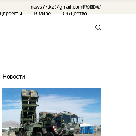
news77.kz@gmail.com
Новости