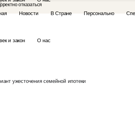
 дроном
рректно отказаться
егося с ножом на
ился
 дроном