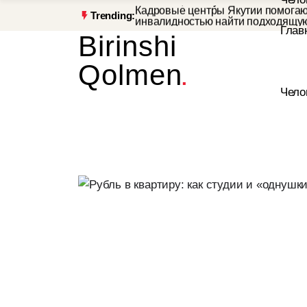
«Больше, чем путешествие»
Кадровые центры Якутии помогаю
Trending:
инвалидностью найти подходящу
Депутат Госдумы Толмачев озвуч
Birinshi
слов президента Польши
Магаданская область впервые при
«Больше, чем путешествие»
Qolmen