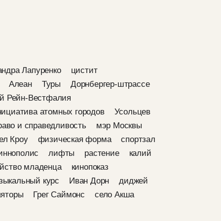
андра Лапуренко
цистит
Алеан
Туры
Дорнбергер-штрассе
й Рейн-Вестфалия
ициатива атомных городов
Усольцев
раво и справедливость
мэр Москвы
ел Кроу
физическая форма
спортзал
иннополис
лифты
растение
калий
йство младенца
кинопоказ
зыкальный курс
Иван Дорн
диджей
ляторы
Грег Саймонс
село Акша