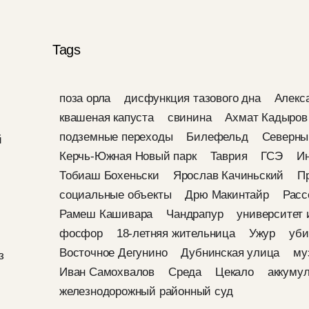
Tags
поза орла
дисфункция тазового дна
Алекс
квашеная капуста
свинина
Ахмат Кадыров
подземные переходы
Билефельд
Северны
й
Керчь-Южная Новый парк
Таврия
ГСЭ
Ин
Тобиаш Бохеньски
Ярослав Качиньский
П
социальные объекты
Дрю Макинтайр
Расс
Рамеш Кашивара
Чандрапур
университет 
фосфор
18-летняя жительница
Ужур
уби
Восточное Дегунино
Дубнинская улица
му
з
Иван Самохвалов
Среда
Цекало
аккуму
железнодорожный районный суд