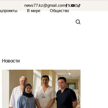
news77.kz@gmail.com
Новости