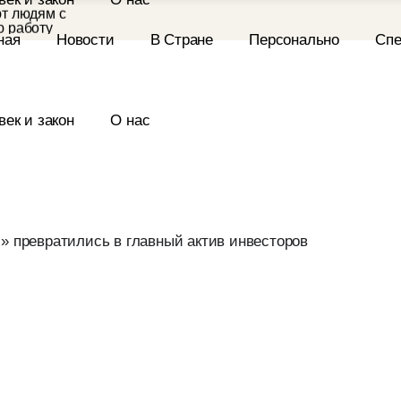
т людям с
ю работу
ил истинный смысл
мет туристский слёт