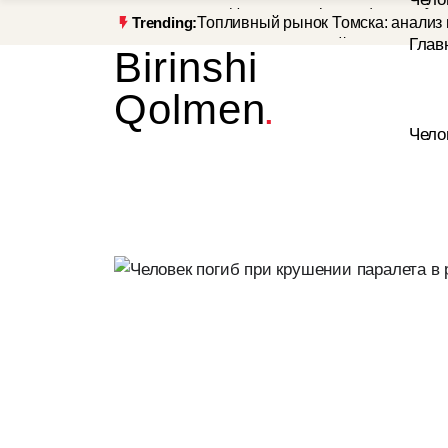
западе Китая в провинции Сычуа
Топливный рынок Томска: анализ ц
Trending:
Рывок к Днепру: найдено слабое 
Birinshi
ВСУ, будет мощный удар
Землетрясение магнитудой 4,9 пр
западе Китая в провинции Сычуа
Qolmen