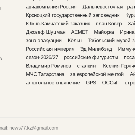
авиакомпания Россия
Дальневосточная тран
й
Кроноцкий государственный заповедник
Кур
Южно-Камчатский заказник
план Ковер
Ха
Джозеф Шуцман
AEMET
Майорка
Ирина
зона эвакуации
Кёльн
Тобольский музей-з
Российская империя
Эд Милибэнд
Иммун
сезон-2026/27
российские фигуристы
поса
з
Владимир Романов
сталкинг
Ксения Горяч
МЧС Татарстана
за европейской мечтой
А
алкогольное опьянение
GPS
ОССиГ
стр
mail: news77.kz@gmail.com