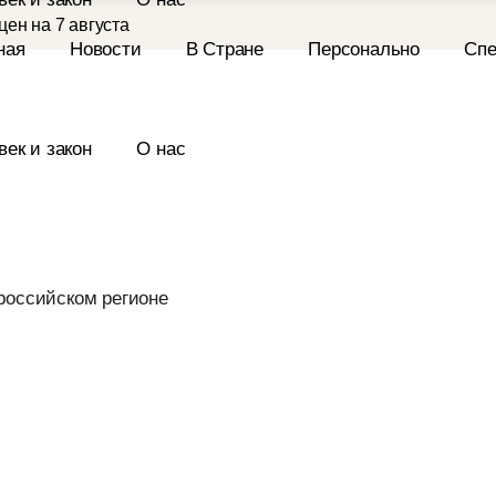
нь
ен на 7 августа
место в крепости
оизошло на юго-
нь