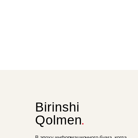
Birinshi
Qolmen
В эпоху информационного бума, когда