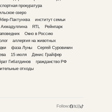
спортная прокуратура
ильское озеро
йбер-Пахтунхва
институт семьи
 Ахмадуллина
RTL
Рейнпарк
аповедник
Окно в Россию
олог
аллергия на животных
дки
фаза Луны
Сергей Суровикин
ева
15 июля
Денис Грайфер
йрат Гибатдинов
гражданство РФ
оительные отходы
Follow: