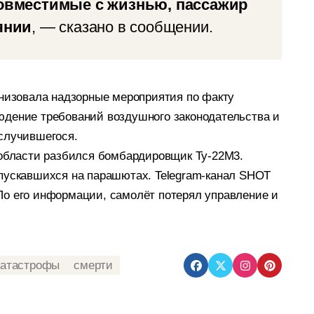
совместимые с жизнью, пассажир
янии
, — сказано в сообщении.
анизовала надзорные мероприятия по факту
юдение требований воздушного законодательства и
случившегося.
 области разбился бомбардировщик Ту-22М3.
спускавшихся на парашютах. Telegram-канал SHOT
По его информации, самолёт потерял управление и
катастрофы
смерти