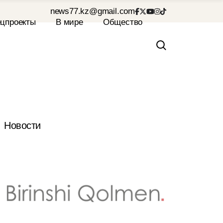
news77.kz@gmail.com
Новости