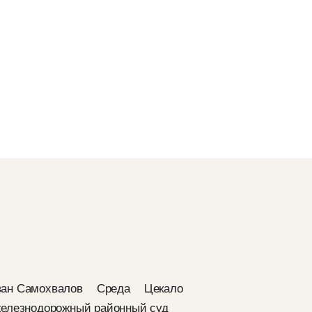
ан Самохвалов
Среда
Цекало
елезнодорожный районный суд