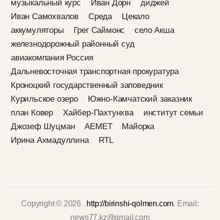
музыкальный курс
Иван Дорн
диджей
Иван Самохвалов
Среда
Цекало
аккумуляторы
Грег Саймонс
село Акша
железнодорожный районный суд
авиакомпания Россия
Дальневосточная транспортная прокуратура
Кроноцкий государственный заповедник
Курильское озеро
Южно-Камчатский заказник
план Ковер
Хайбер-Пахтунхва
институт семьи
Джозеф Шуцман
AEMET
Майорка
Ирина Ахмадуллина
RTL
Copyright © 2026 .
http://birinshi-qolmen.com
. Email:
news77.kz@gmail.com