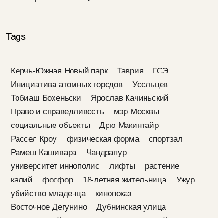
Tags
Керчь-Южная Новый парк
Таврия
ГСЭ
Инициатива атомных городов
Усольцев
Тобиаш Бохеньски
Ярослав Качиньский
Право и справедливость
мэр Москвы
социальные объекты
Дрю Макинтайр
Рассел Кроу
физическая форма
спортзал
Рамеш Кашивара
Чандрапур
университет иннополис
лифты
растение
калий
фосфор
18-летняя жительница
Ужур
убийство младенца
кинопоказ
Восточное Дегунино
Дубнинская улица