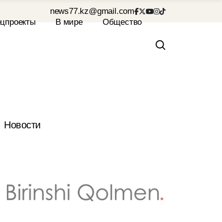
news77.kz@gmail.com
Новости