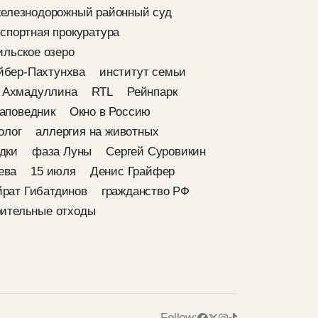
елезнодорожный районный суд
спортная прокуратура
ильское озеро
йбер-Пахтунхва
институт семьи
 Ахмадуллина
RTL
Рейнпарк
аповедник
Окно в Россию
олог
аллергия на животных
дки
фаза Луны
Сергей Суровикин
ева
15 июля
Денис Грайфер
йрат Гибатдинов
гражданство РФ
оительные отходы
Follow: