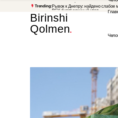
Рывок к Днепру: найдено слабое 
Trending:
ВСУ, будет мощный удар
RTL эвакуирует телецентр в Кёльн
Birinshi
времён войны
Топливный рынок Томска: анализ ц
Qolmen