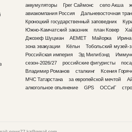
аккумуляторы
Грег Саймонс
село Акша
ж
авиакомпания Россия
Дальневосточная тран
й
Кроноцкий государственный заповедник
Кур
Южно-Камчатский заказник
план Ковер
Ха
Джозеф Шуцман
AEMET
Майорка
Ирина
зона эвакуации
Кёльн
Тобольский музей-з
Российская империя
Эд Милибэнд
Иммун
сезон-2026/27
российские фигуристы
поса
з
Владимир Романов
сталкинг
Ксения Горяч
МЧС Татарстана
за европейской мечтой
А
алкогольное опьянение
GPS
ОССиГ
стр
mail: news77.kz@gmail.com