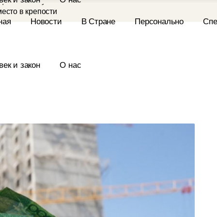
место в крепости
е из-за бомбы
ен на 7 августа