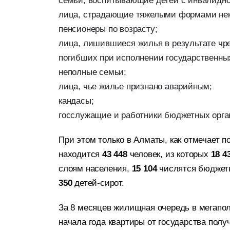
семьи, воспитывающие детей с инвалидн
лица, страдающие тяжелыми формами нек
пенсионеры по возрасту;
лица, лишившиеся жилья в результате чре
погибших при исполнении государственны
неполные семьи;
лица, чье жилье признано аварийным;
кандасы;
госслужащие и работники бюджетных орга
При этом только в Алматы, как отмечает п
находится
43 448
человек, из которых
18 4
слоям населения,
15 104
числятся бюджет
350
детей-сирот.
За 8 месяцев жилищная очередь в мегапол
начала года квартиры от государства пол