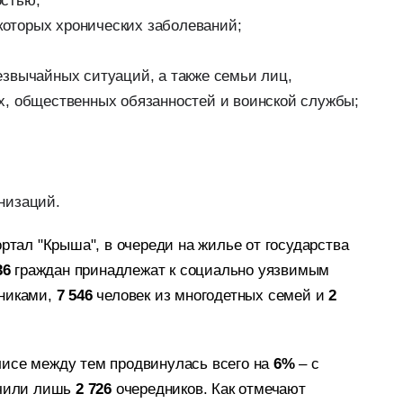
остью;
оторых хронических заболеваний;
звычайных ситуаций, а также семьи лиц,
х, общественных обязанностей и воинской службы;
низаций.
ортал "Крыша", в очереди на жилье от государства
36
граждан принадлежат к социально уязвимым
никами,
7 546
человек из многодетных семей и
2
исе между тем продвинулась всего на
6%
– с
учили лишь
2 726
очередников. Как отмечают