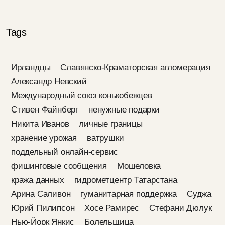
Tags
Ирландцы
Славянско-Краматорская агломерация
Александр Невский
Международный союз конькобежцев
Стивен Файнберг
ненужные подарки
Никита Иванов
личные границы
хранение урожая
ватрушки
поддельный онлайн-сервис
фишинговые сообщения
Мошеловка
кража данных
гидрометцентр Татарстана
Арина Саливон
гуманитарная поддержка
Суджа
Юрий Пилипсон
Хосе Рамирес
Стефани Дюлук
Нью-Йорк Янкис
Болельщица