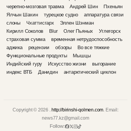
черепно-мозговая травма
Андрей Шин
Пхеньян
Ялчын Шахин
турецкое судно
аппаратура связи
слоны
Чхаттисгарх
Эллен Шэнман
Кирилл Соколов
Blur
Олег Пьяных
Углегорск
страховая сумма
временная нетрудоспособность
аджика
рецензии
обзоры
Во все тяжкие
Функциональные продукты
Мышцы
Индийский гуру
Искусство жизни
выгорание
индекс ВТБ
Данидин
антарктический циклон
Copyright © 2026 .
http://birinshi-qolmen.com
. Email:
news77.kz@gmail.com
Follow: