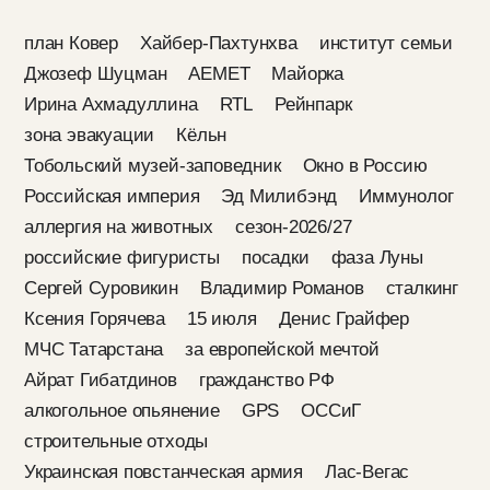
план Ковер
Хайбер-Пахтунхва
институт семьи
Джозеф Шуцман
AEMET
Майорка
Ирина Ахмадуллина
RTL
Рейнпарк
зона эвакуации
Кёльн
Тобольский музей-заповедник
Окно в Россию
Российская империя
Эд Милибэнд
Иммунолог
аллергия на животных
сезон-2026/27
российские фигуристы
посадки
фаза Луны
Сергей Суровикин
Владимир Романов
сталкинг
Ксения Горячева
15 июля
Денис Грайфер
МЧС Татарстана
за европейской мечтой
Айрат Гибатдинов
гражданство РФ
алкогольное опьянение
GPS
ОССиГ
строительные отходы
Украинская повстанческая армия
Лас-Вегас