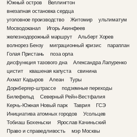
Южный остров
Веллингтон
внезапная остановка сердца
уголовное производство
Житомир
ультиматум
Мосводоканал
Игорь Акинфеев
железнодорожный маршрут
Альберт Хорев
волнорез Бензу
миграционный кризис
параплан
Голая Пристань
поза орла
дисфункция тазового дна
Александра Лапуренко
цистит
квашеная капуста
свинина
Ахмат Кадыров
Алеан
Туры
Дорнбергер-штрассе
подземные переходы
Билефельд
Северный Рейн-Вестфалия
Керчь-Южная Новый парк
Таврия
ГСЭ
Инициатива атомных городов
Усольцев
Тобиаш Бохеньски
Ярослав Качиньский
Право и справедливость
мэр Москвы