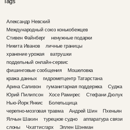
Tags
Александр Невский
Международный союз конькобежцев
Стивен Файнберг
ненужные подарки
Никита Иванов
личные границы
хранение урожая
ватрушки
поддельный онлайн-сервис
фишинговые сообщения
Мошеловка
кража данных
гидрометцентр Татарстана
Арина Саливон
гуманитарная поддержка
Суджа
Юрий Пилипсон
Хосе Рамирес
Стефани Дюлук
Нью-Йорк Янкис
Болельщица
черепно-мозговая травма
Андрей Шин
Пхеньян
Ялчын Шахин
турецкое судно
аппаратура связи
слоны
Чхаттисгарх
Эллен Шэнман