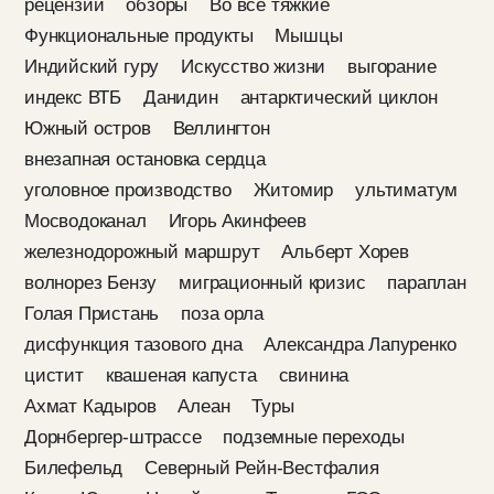
рецензии
обзоры
Во все тяжкие
Функциональные продукты
Мышцы
Индийский гуру
Искусство жизни
выгорание
индекс ВТБ
Данидин
антарктический циклон
Южный остров
Веллингтон
внезапная остановка сердца
уголовное производство
Житомир
ультиматум
Мосводоканал
Игорь Акинфеев
железнодорожный маршрут
Альберт Хорев
волнорез Бензу
миграционный кризис
параплан
Голая Пристань
поза орла
дисфункция тазового дна
Александра Лапуренко
цистит
квашеная капуста
свинина
Ахмат Кадыров
Алеан
Туры
Дорнбергер-штрассе
подземные переходы
Билефельд
Северный Рейн-Вестфалия